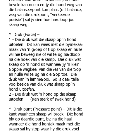
verbeter kan word. Wanneer jou hond
bevele kan neem en jy die hond weg van
die balanseerpunt kan plaas (off-balance,
weg van die drukpunt, “verkeerde
posisie”) sal jy sien hoe hardloop jou
skaap weg.
* Druk (Force) –
1 - Die druk wat die skaap op ‘n hond
uitoefen. Dit kan wees met die bymekaar
maak van ‘n groep of trop skaap en hulle
wil nie beweeg nie of wil terug hardloop
na die hoek van die kamp. Die druk wat
skaap op ‘n hond sit wanneer jy ‘n klein
troppie wegkeer van die res van die trop
en hulle wil terug na die trop toe. Die
druk van ‘n lammerooi. So is daar talle
voorbeelde van druk wat skaap op ‘n
hond uitoefen.
2 - Die druk wat ‘n hond op die skaap
uitoefen. (sien sterk of swak hond).
* Druk punt (Pressure point) – Dit is die
kant waarheen skaap wil breek. Die hond
bly op daardie punt, bv. na die haal
wanneer die hond kontak maak met die
skaap sal hy stop waar hy die druk voel –