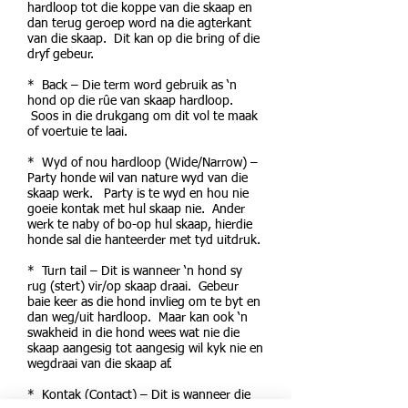
hardloop tot die koppe van die skaap en
dan terug geroep word na die agterkant
van die skaap. Dit kan op die bring of die
dryf gebeur.
* Back – Die term word gebruik as ‘n
hond op die rûe van skaap hardloop.
Soos in die drukgang om dit vol te maak
of voertuie te laai.
* Wyd of nou hardloop (Wide/Narrow) –
Party honde wil van nature wyd van die
skaap werk. Party is te wyd en hou nie
goeie kontak met hul skaap nie. Ander
werk te naby of bo-op hul skaap, hierdie
honde sal die hanteerder met tyd uitdruk.
* Turn tail – Dit is wanneer ‘n hond sy
rug (stert) vir/op skaap draai. Gebeur
baie keer as die hond invlieg om te byt en
dan weg/uit hardloop. Maar kan ook ‘n
swakheid in die hond wees wat nie die
skaap aangesig tot aangesig wil kyk nie en
wegdraai van die skaap af.
* Kontak (Contact) – Dit is wanneer die