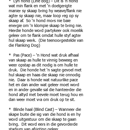
* Lyn hond (Line dog) – Dit is ‘n hond
wat min flank en met ‘n doelgerigte
manier sy skaap bring hy weave/flank nie
agter sy skaap nie, maar loop reg op sy
skaap af. So ‘n hond mors nie baie
energie om ‘n klompie skaap te bring nie.
Hierdie honde word partykeer ook moeilik
geleer om te flank omdat hulle styf agter
hul skaap werk. (Die teenoorgestelde van
die Flanking Dog)
* Pas (Pace) – ‘n Hond wat druk afhaal
van skaap as hulle te vinnig beweeg en
weer opstap as dit nodig is om hulle te
druk. Die honde het ‘n sagte gevoel met
hul skaap en haas die skaap nie onnodig
nie. Daar is honde wat natuurlike pace
het en dan ander wat geleer moet word
en in ander gevalle sal die hanteerder die
hond altyd met bevele moet terug hou en
dan weer moet vra om druk op te sit.
* Blinde haal (Blind Cast) – Wanneer die
skape buite die sig van die hond is en hy
word uitgestuur om die skaap te gaan
bring. Dit word eers in die gevorderde
stadium van afrigting geleer.