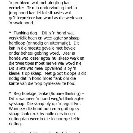
‘n probleem wat met afrigting kan
verbeter. Te min ondervinding met ‘n
jong hond kan lei tot situasies wat
geïnterpreteer kan word as die werk van
‘n swak hond.
* Flanking dog – Dit is ‘n hond wat
verskriklik heen en weer agter sy skaap
hardloop (onnodig en uitermatig). Dit
kan in die meeste gevalle met bevele
onder beheer gebring word. Daar is
honde wat losser agter hul skaap werk en
die twee tipes moet nie verwar word nie.
Dit is iets wat meer opvallend is by ‘n
kleiner trop skaap. Met groot troppe is dit
nodig dat ‘n hond moet flank om die
kante van die trop bymekaar te hou.
* Reg hoekige flanke (Square flanking) –
Dit is wanneer ‘n hond weg/uitflank agter
sy skaap. Die skaap bly op ‘n reguit lyn.
Wanneer die hond nou en reguit op sy
skaap flank druk hy hulle eers in een
rigting dan weer in die teenoorgestelde
rigting.