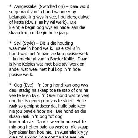
* Aangeskakel (Switched on) – Daar word
so gepraat van ‘n hond wanneer hy
belangstelling wys in vee, hoenders, duiwe
of katte (d.w.s. as hy wil werk). Die
kleintjie begin oog wys en nader aan die
skaap kruip of begin hulle jaag.
* Styl (Style) – Dit is die houding
waarmee ‘n hond werk. Baie styl is ‘n
hond wat met ‘n baie lae kop posisie werk
– kenmerkend van ‘n Border Kollie. Daar
is lyne Kelpies wat met baie styl werk en
ander wat weer met hul kop in ‘n hoër
posisie werk.
* Oog (Eye) – ‘n Jong hond kan oog wys
deur stadig na skaap toe te stap of om na
vee te lê en kyk. ‘n Ouer hond wat te veel
oog het is geneig om vas te steek. Hulle
raak so gehipnotiseer dat hulle baie keer
nie jou bevele hoor nie. Die hond en die
skaap raak in ‘n oog tot oog
konfrontasie. Daar is weer honde wat te
min oog het en baie los werk en nie skaap
bymekaar kan hou nie. In Australie kry jy
die uitdrukking “We don’t want eye, we