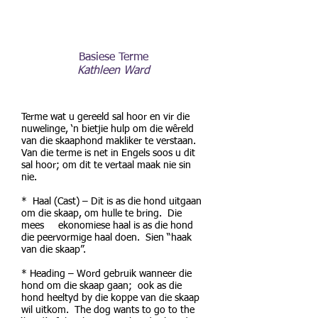
Basiese Terme
Kathleen Ward
Terme wat u gereeld sal hoor en vir die
nuwelinge, ‘n bietjie hulp om die wêreld
van die skaaphond makliker te verstaan.
Van die terme is net in Engels soos u dit
sal hoor; om dit te vertaal maak nie sin
nie.
* Haal (Cast) – Dit is as die hond uitgaan
om die skaap, om hulle te bring. Die
mees ekonomiese haal is as die hond
die peervormige haal doen. Sien “haak
van die skaap”.
* Heading – Word gebruik wanneer die
hond om die skaap gaan; ook as die
hond heeltyd by die koppe van die skaap
wil uitkom. The dog wants to go to the