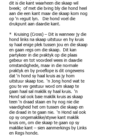
dit is die kant waarheen die skaap wil
breek; of met die bring bly die hond heel
aan die een kant maar die skaap kom nog
op ‘n reguit lyn. Die hond voel die
drukpunt aan daardie kant.
* Kruising (Cross) – Dit is wanneer jy die
hond links na skaap uitstuur en hy kruis
sy haal enige plek tussen jou en die skaap
en gaan regs om die skaap. Dit kan
partykeer in die praktyk op die plaas
gebeur en tot voordeel wees in daardie
omstandighede, maar in die normale
praktyk en by proeflope is dit ongewens
dat ‘n hond sy haal kruis as jy hom
uitstuur skaap toe. ‘n Jong hond wat te
gou te ver gestuur word om skaap te
gaan haal sal maklik sy haal kruis. ‘n
Hond sal ook baie maklik kruis as skaap
teen ‘n draad staan en hy nog nie die
vaardigheid het om tussen die skaap en
die draad in te gaan nie. ‘n Hond sal ook
op sy ongemaklike/stywe kant maklik
kruis om, om die skaap te gaan op sy
maklike kant – sien aanmerkings by Links
en Regs honde.