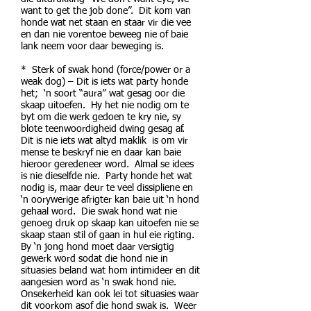
want to get the job done”. Dit kom van
honde wat net staan en staar vir die vee
en dan nie vorentoe beweeg nie of baie
lank neem voor daar beweging is.
* Sterk of swak hond (force/power or a
weak dog) – Dit is iets wat party honde
het; ‘n soort “aura” wat gesag oor die
skaap uitoefen. Hy het nie nodig om te
byt om die werk gedoen te kry nie, sy
blote teenwoordigheid dwing gesag af.
Dit is nie iets wat altyd maklik is om vir
mense te beskryf nie en daar kan baie
hieroor geredeneer word. Almal se idees
is nie dieselfde nie. Party honde het wat
nodig is, maar deur te veel dissipliene en
‘n oorywerige afrigter kan baie uit ‘n hond
gehaal word. Die swak hond wat nie
genoeg druk op skaap kan uitoefen nie se
skaap staan stil of gaan in hul eie rigting.
By ‘n jong hond moet daar versigtig
gewerk word sodat die hond nie in
situasies beland wat hom intimideer en dit
aangesien word as ‘n swak hond nie.
Onsekerheid kan ook lei tot situasies waar
dit voorkom asof die hond swak is. Weer