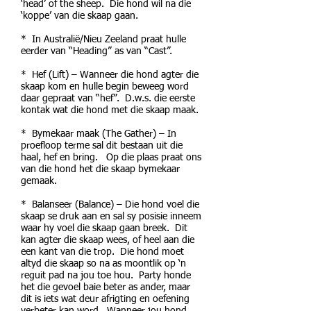
‘head’ of the sheep. Die hond wil na die
‘koppe’ van die skaap gaan.
* In Australië/Nieu Zeeland praat hulle
eerder van “Heading” as van “Cast”.
* Hef (Lift) – Wanneer die hond agter die
skaap kom en hulle begin beweeg word
daar gepraat van “hef”. D.w.s. die eerste
kontak wat die hond met die skaap maak.
* Bymekaar maak (The Gather) – In
proefloop terme sal dit bestaan uit die
haal, hef en bring. Op die plaas praat ons
van die hond het die skaap bymekaar
gemaak.
* Balanseer (Balance) – Die hond voel die
skaap se druk aan en sal sy posisie inneem
waar hy voel die skaap gaan breek. Dit
kan agter die skaap wees, of heel aan die
een kant van die trop. Die hond moet
altyd die skaap so na as moontlik op ‘n
reguit pad na jou toe hou. Party honde
het die gevoel baie beter as ander, maar
dit is iets wat deur afrigting en oefening