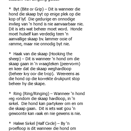
* Byt (Bite or Grip) – Dit is wanneer die
hond die skaap byt op enige plek op die
kop of lyf. Die gedurige en onnodige
invlieg van ‘n hond is nie aanvaarbaar nie.
Dit is iets wat beheer moet word. Honde
moet hulself kan verdedig teen ‘n
aanvallige skaap bv. lammer ooie of
ramme, maar nie onnodig byt nie.
* Haak van die skaap (Hooking the
sheep) – Dit is wanneer ‘n hond om die
skaap gaan in ‘n vraagteken (peervorm)
en keer dat die skaap weghardloop
(beheer kry oor die trop). Weereens as
die hond op die korrekte drukpunt stop
beheer hy die skape.
* Ring (Ring/Ringing) – Wanneer ‘n hond
reg rondom die skaap hardloop, in ‘n
sirkel. Die hond kan partykeer om en om
die skaap gaan. Dit is iets wat gou ‘n
gewoonte kan raak en nie gewens is nie.
* Halwe Sirkel (Half Circle) – By ‘n
proefloop is dit wanneer die hond om